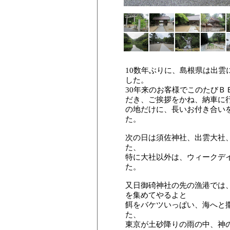
10数年ぶりに、島根県は出雲
した。
30年来のお客様でこのたびＢＥ
だき、ご挨拶をかね、納車に
の地だけに、長いお付き合い
た。
次の日は須佐神社、出雲大社
た、
特に大社以外は、ウィークデ
た。
又日御碕神社の先の漁港では
を集めてやるよと
餌をバケツいっぱい、海へと
た、
東京が土砂降りの雨の中、神