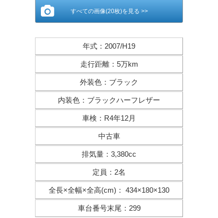
すべての画像(20枚)を見る >>
年式
：
2007/H19
走行距離
：
5万km
外装色
：
ブラック
内装色
：
ブラックハーフレザー
車検
：
R4年12月
中古車
排気量
：
3,380cc
定員
：
2名
全長×全幅×
全高(cm)
：
434×180×130
車台番号末尾
：
299