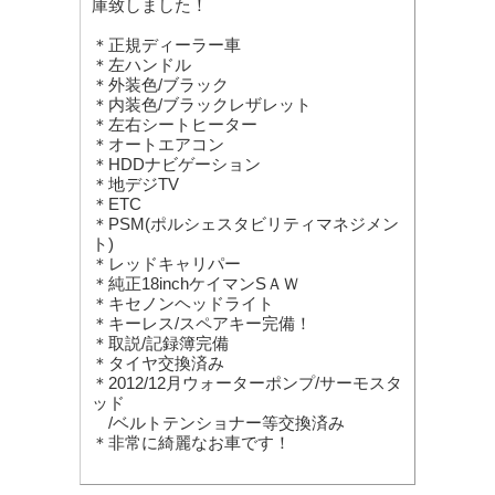
庫致しました！
＊正規ディーラー車
＊左ハンドル
＊外装色/ブラック
＊内装色/ブラックレザレット
＊左右シートヒーター
＊オートエアコン
＊HDDナビゲーション
＊地デジTV
＊ETC
＊PSM(ポルシェスタビリティマネジメン
ト)
＊レッドキャリパー
＊純正18inchケイマンSＡＷ
＊キセノンヘッドライト
＊キーレス/スペアキー完備！
＊取説/記録簿完備
＊タイヤ交換済み
＊2012/12月ウォーターポンプ/サーモスタ
ッド
/ベルトテンショナー等交換済み
＊非常に綺麗なお車です！