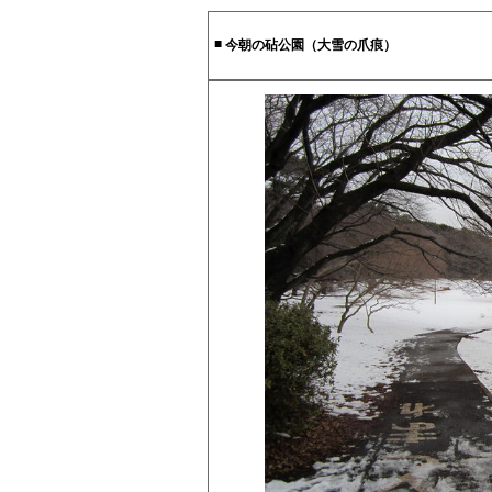
■
今朝の砧公園（大雪の爪痕）