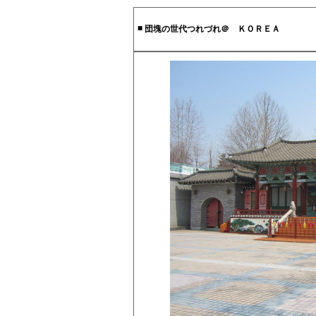
■
団塊の世代つれづれ＠ ＫＯＲＥＡ