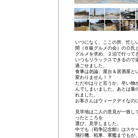
いつになく、ここの所、忙し
間（Ｂ級グルメの会）のＯ氏
グルメを求め、２泊で行って
いつもリラックスできるので
過ごせました。
食事は勿論、屋台＆居酒屋と
変わりません！？
ただやはりと言うか、辛い物
んでしまいました。あとは量
れました。
お客さんはウィークデイなの
見学地は二人の意見が一致し
ったところを
選び、見学しました。
中でも（戦争記念館）はスケ
飛行機、戦車、軍艦までもが