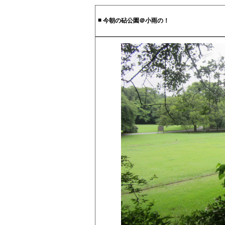
■
今朝の砧公園＠小雨の！