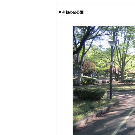
■
今朝の砧公園