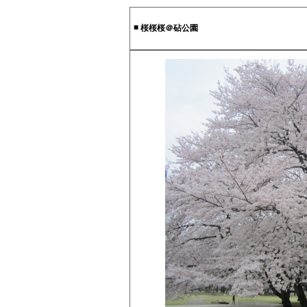
■
桜桜桜＠砧公園