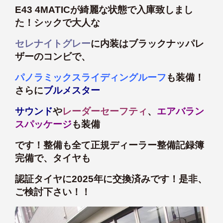
E43 4MATICが綺麗な状態で入庫致しまし
た！シックで大人な
セレナイトグレー
に内装はブラックナッパレ
ザーのコンビで、
パノラミックスライディングルーフ
も装備！
さらに
ブルメスター
サウンド
や
レーダーセーフティ
、
エアバラン
スパッケージ
も装備
です！整備も全て正規ディーラー整備記録簿
完備で、タイヤも
認証タイヤに2025年に交換済みです！是非、
ご検討下さい！！