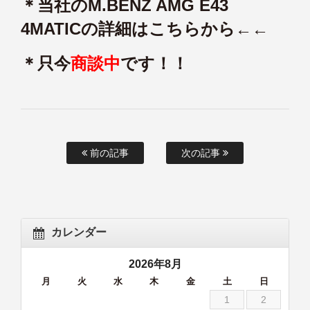
＊当社のM.BENZ AMG E43
4MATICの詳細はこちらから←←
＊只今
商談中
です！！
前の記事
次の記事
カレンダー
2026年8月
月
火
水
木
金
土
日
1
2