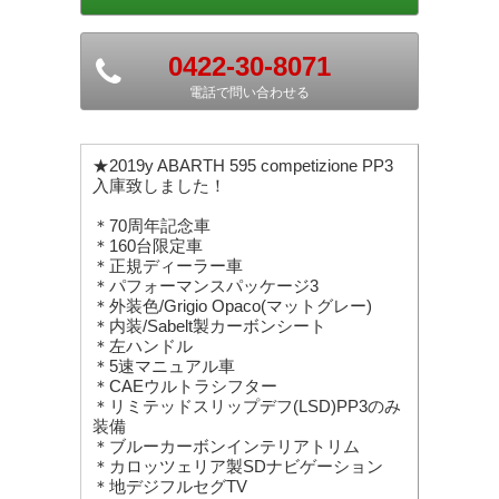
0422-30-8071
電話で問い合わせる
★2019y ABARTH 595 competizione PP3
入庫致しました！
＊70周年記念車
＊160台限定車
＊正規ディーラー車
＊パフォーマンスパッケージ3
＊外装色/Grigio Opaco(マットグレー)
＊内装/Sabelt製カーボンシート
＊左ハンドル
＊5速マニュアル車
＊CAEウルトラシフター
＊リミテッドスリップデフ(LSD)PP3のみ
装備
＊ブルーカーボンインテリアトリム
＊カロッツェリア製SDナビゲーション
＊地デジフルセグTV