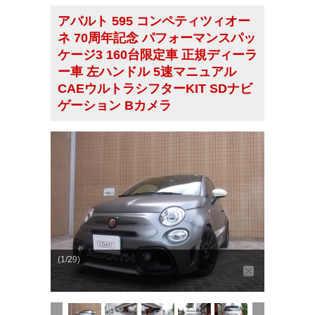
アバルト 595 コンペティツィオー
ネ 70周年記念 パフォーマンスパッ
ケージ3 160台限定車 正規ディーラ
ー車 左ハンドル 5速マニュアル
CAEウルトラシフターKIT SDナビ
ゲーション Bカメラ
(1/29)