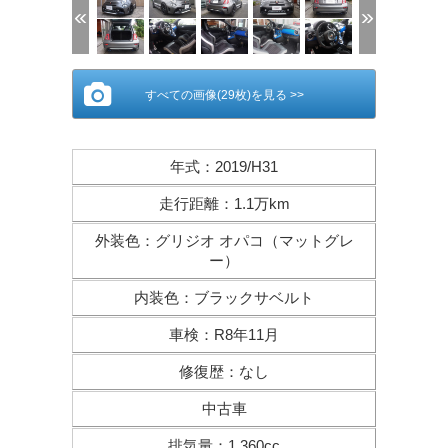
すべての画像(29枚)を見る >>
年式
：
2019/H31
走行距離
：
1.1万km
外装色
：
グリジオ オパコ（マットグレ
ー）
内装色
：
ブラックサベルト
車検
：
R8年11月
修復歴
：
なし
中古車
排気量
：
1,360cc