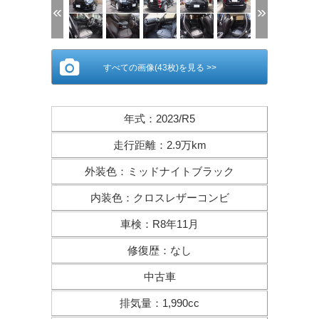
すべての画像(43枚)を見る >>
年式
：
2023/R5
走行距離
：
2.9万km
外装色
：
ミッドナイトブラック
内装色
：
クロスレザーコンビ
車検
：
R8年11月
修復歴
：
なし
中古車
排気量
：
1,990cc