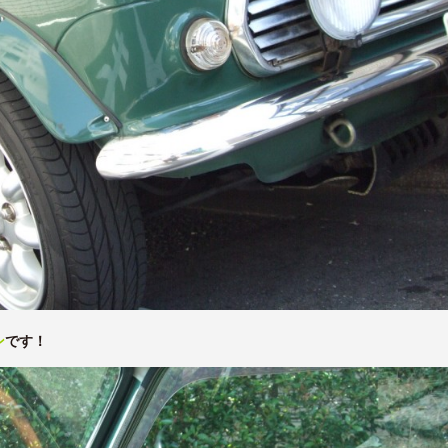
ン
です！