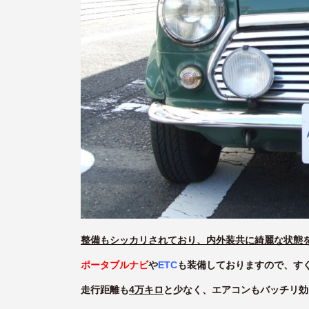
整備もシッカリされており、内外装共に綺麗な状態
ポータブルナビ
や
ETC
も装備しておりますので、す
走行距離も
4万キロ
と少なく、エアコンもバッチリ効