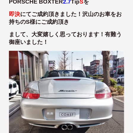
PORSCHE BOXTER
2.7
Tip
S
を
即決
にてご成約頂きました！沢山のお車をお
持ちのS様にご成約頂き
まして、大変嬉しく思っております！有難う
御座いました！