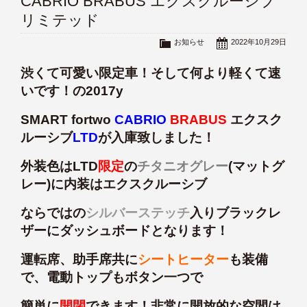
CABRIO BRABUS エクスクルーシブ
リミテッド
お知らせ
2022年10月29日
渋くて可愛い限定車！そして何より軽くて速
いです！の2017y
SMART fortwo
CABRIO
BRABUS
エクスク
ルーシブ
LTD
が入庫致しました！
外装色はLTD
限定
の
チタニオグレー
(マットグ
レー)に内装はエクスクルーシブ
ならではの
シルバーステッチ
入りブラックレ
ザーにダッシュボードとなります！
運転席、助手席共に
シートヒーター
も装備
で、電動トップもボタン一つで
簡単に
開閉
できます！非常に開放的な空間は