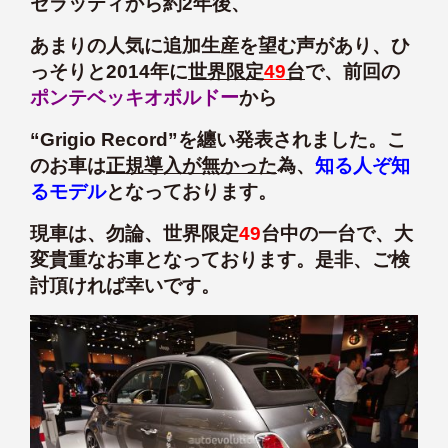
セラッティから約2年後、
あまりの人気に追加生産を望む声があり、ひ
っそりと2014年に
世界限定
49
台
で、前回の
ポンテベッキオボルドー
から
“Grigio Record”を纏い発表されました。こ
のお車は
正規導入が無かった
為、
知る人ぞ知
るモデル
となっております。
現車は、勿論、世界限定
49
台中の一台で、大
変貴重なお車となっております。是非、ご検
討頂ければ幸いです。