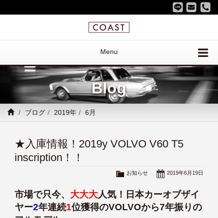
Menu
Blog
ブログ
2019年
6月
★入庫情報！2019y VOLVO V60 T5
inscription！！
お知らせ
2019年6月19日
市場で只今、
大大大
人気！日本カーオブザイ
ヤー
2
年連続
1
位獲得のVOLVOから7年振りの