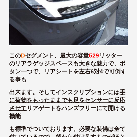
この
D
セグメント、最大の容量
529
リッター
のリアラゲッジスペースも大きな魅力で、ボ
タン一つで、リアシートを左右6対4で可倒す
る事も
出来ます。そしてインスクリプションには
手
に荷物をもったままでも足をセンサーに反応
させて
リアゲートをハンズフリーにて開ける
機能
も標準でついております。必要な装備は全て
付いているので、後から付け足すものがほと