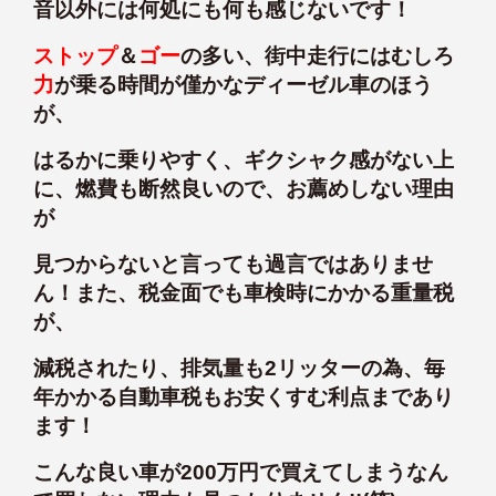
音以外には何処にも何も感じないです！
ストップ
＆
ゴー
の多い、街中走行にはむしろ
力
が乗る時間が僅かなディーゼル車のほう
が、
はるかに乗りやすく、ギクシャク感がない上
に、燃費も断然良いので、お薦めしない理由
が
見つからないと言っても過言ではありませ
ん！また、税金面でも車検時にかかる重量税
が、
減税されたり、排気量も2リッターの為、毎
年かかる自動車税もお安くすむ利点まであり
ます！
こんな良い車が200万円で買えてしまうなん