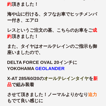
約
頂きました！
海や山に行ける、タフなお車でヒッチメンバ
ー付き、エアロ
レスというご注文の基、こちらのお車をご
成
約
頂きました！
また、タイヤはオールテレインのご指示も御
座いましたので、
DELTA FORCE OVAL 20インチに
YOKOHAMA
GEOLANDER
X-AT 285/60/20の
オールテレインタイヤ
を
新
品
で組み装着
させて頂きました！ノーマルよりかなり
迫力
もでて良い感じに