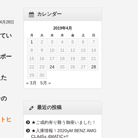
カレンダー
年4月28日
2019年4月
てい
月
火
水
木
金
土
日
1
2
3
4
5
6
7
8
9
10
11
12
13
14
ポー
15
16
17
18
19
20
21
22
23
24
25
26
27
28
29
30
えた
« 3月
5月 »
その
最近の投稿
トヒ
★ご成約有り難う御座いました！
★入庫情報！2020yM.BENZ AMG
CLA45s 4MATIC+!!