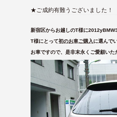
★ご成約有難うございました！
新宿区からお越しのT様に2012yBM
T様にとって
初のお車ご購入
に選んで
お車ですので、是非末永くご愛顧いた