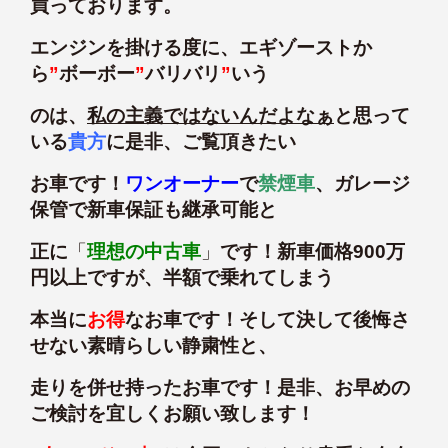
買っております。
エンジンを掛ける度に、エギゾーストか
ら
”
ボーボー
”
バリバリ
”
いう
のは、
私の主義ではないんだよなぁ
と思って
いる
貴方
に是非、ご覧頂きたい
お車です！
ワンオーナー
で
禁煙車
、ガレージ
保管で新車保証も継承可能と
正に
「
理想の中古車
」
です！新車価格900万
円以上ですが、半額で乗れてしまう
本当に
お得
なお車です！そして決して後悔さ
せない素晴らしい静粛性と、
走りを併せ持ったお車です！是非、お早めの
ご検討を宜しくお願い致します！