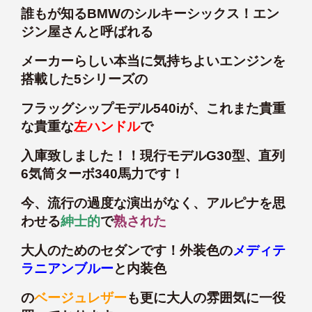
誰もが知るBMWのシルキーシックス！エン
ジン屋さんと呼ばれる
メーカーらしい本当に気持ちよいエンジンを
搭載した5シリーズの
フラッグシップモデル540iが、これまた貴重
な貴重な
左ハンドル
で
入庫致しました！！現行モデルG30型、直列
6気筒ターボ340馬力です！
今、流行の過度な演出がなく、アルピナを思
わせる
紳士的
で
熟された
大人のためのセダンです！外装色の
メディテ
ラニアンブルー
と内装色
の
ベージュレザー
も更に大人の雰囲気に一役