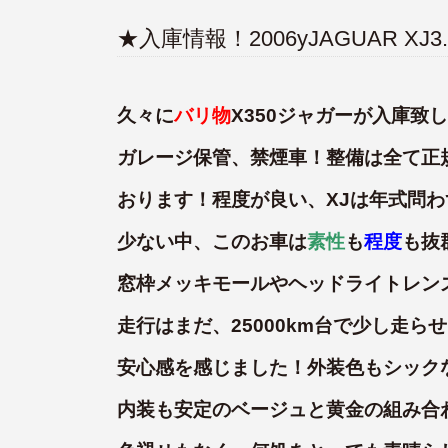
★入庫情報！2006yJAGUAR XJ
久々に
バリ物
X350ジャガーが入庫致
ガレージ保管、禁煙車！整備は全て正
おります！程度が良い、XJは年式問
少ない中、このお車は
素性
も
程度
も抜
窓枠メッキモールやヘッドライトレン
走行はまだ、25000km台で少し走ら
安心感を感じました！外装色もシック
内装も安定のベージュと黄金の組み合