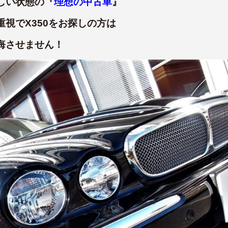
しい状態の『
理想の中古車
』
視でX350をお探しの方は
悔させません！