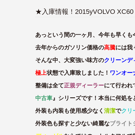
★入庫情報！2015yVOLVO XC6
あっという間の一ヶ月、今年も早くも
去年からのガソリン価格の
高騰
には我
そんな中、大変強い味方の
クリーンデ
極上
状態で入庫致しました！
ワンオー
整備は全て
正規ディーラー
にて行われ
中古車
』シリーズです！本当に何処を
外装も内装も使用感少なく
清潔
で
クリ
外装色も探すと少ない綺麗な
ブライト