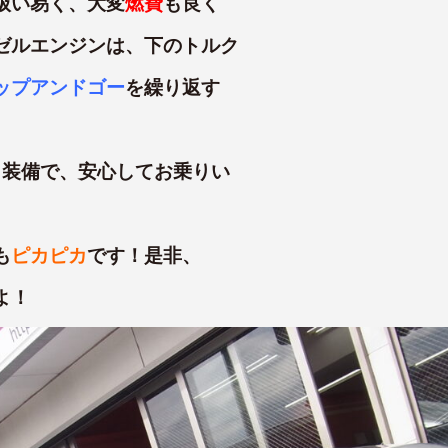
扱い易く、大変
燃費
も良く
ゼルエンジンは、下のトルク
ップアンドゴー
を繰り返す
リ装備で、安心してお乗りい
も
ピカピカ
です！是非、
よ！