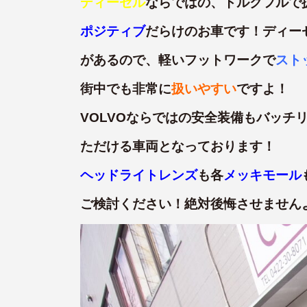
ディーゼル
ならではの、トルクフルで
ポジティブ
だらけのお車です！ディー
があるので、軽いフットワークで
スト
街中でも非常に
扱いやすい
ですよ！
VOLVOならではの安全装備もバッチ
ただける車両となっております！
ヘッドライトレンズ
も各
メッキモール
ご検討ください！絶対後悔させません