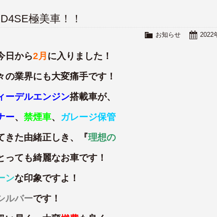
0 D4SE極美車！！
お知らせ
202
今日から
2月
に入りました！
々の業界にも大変痛手です！
ィーデルエンジン
搭載車が、
ナー
、
禁煙車
、
ガレージ保管
てきた由緒正しき、『
理想の
とっても綺麗なお車です！
ーン
な印象ですよ！
シルバー
です！