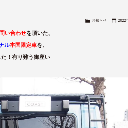
お知らせ
202
問い合わせ
を頂いた、
ナル
本国限定車
を、
した！有り難う御座い