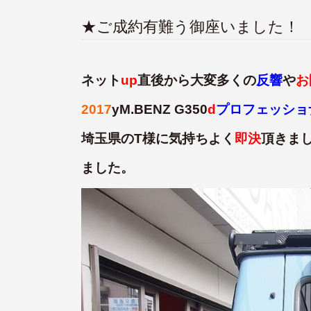
★ご成約有難う御座いました！
ネット
up
直後から大変多くの
反響
や
お
2017
yM.BENZ G350
d
プロフェッショ
埼玉県のT様に気持ちよく
即決
頂きま
ました。