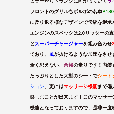
ピラーからトランクに向かっていく
ラ
フロントのグリルもボルボの名車
P180
に反り返る様なデザインで伝統を継承
エンジンのスペックは2.0リッターの
と
スーパーチャージャー
を組み合わせ
ており、
風
が抜けるような加速をさせ
全く思えない、
余裕
の走りです！内装
たっぷりとした大型のシートで
シート
ション
、更には
マッサージ機能
まで備
楽しむことが出来ます！このマッサー
機能となっておりますので、是非一度