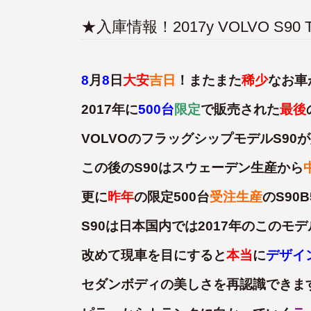
★入庫情報！2017y VOLVO S90 T6
8
月
8
日
大安
吉日
！またまた
稀少
なお車
2017年に
500台
限定
で販売された
最後
VOLVOのフラッグシップモデルS90
この後のS90はスウェーデン生産から
更に
昨年
の限定500台
受注生産
のS90
S90は日本国内では2017年のこのモ
改めて現車を目にすると
本当
に
デザイ
セダンボディの美しさを再認識できま