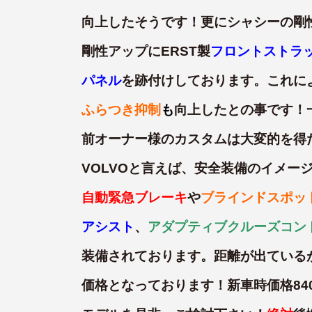
向上したそうです！更にシャシーの剛
剛性アップにERST製
フロントストラ
パネル
を跡付けしております。これに
ふらつき抑制
も
向上したとの事です！
前オーナー様のカスタムは大変的を得
VOLVOと言えば、安全装備のイメー
自動緊急ブレーキ
や
ブラインドスポッ
アシスト
、
アダプティブクルーズコン
装備されております。距離が出ている
価格となっております！新車時価格84