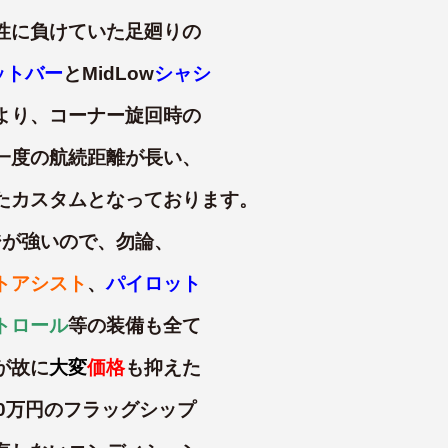
性に負けていた足廻りの
ットバー
とMidLow
シャシ
より、コーナー旋回時の
一度の航続距離が長い、
たカスタムとなっております。
ジが強いので、勿論、
トアシスト
、
パイロット
トロール
等の装備も全て
が故に
大変
価格
も抑えた
0万円のフラッグシップ