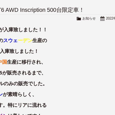
 AWD Inscription 500台限定車！
お知らせ
202
が入庫致しました！！
の
スウェ
ーデン
生産の
が入庫致しました！
中国
生産に移行され、
B5が販売されるまで、
デルのみの販売でした。
ン
が素晴らしく、
す。特にリアに流れる