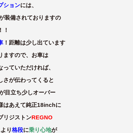
プション
には、
が装備されておりますの
！！
車
！距離は少し出ています
りますので、お車は
なっていただければ、
しさが伝わってくると
硬さが目立ち少しオーバー
あえて純正18inchに
ブリジストン
REGNO
により
格段
に
乗り心地
が