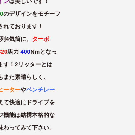
イン
は美しいです！
0
のデザインをモチーフ
されております！
直列4気筒に、
ターボ
320
馬力
400
Nmとなっ
ます！2リッターとは
もまた素晴らしく、
ヒーター
や
ベンチレー
えて快適にドライブを
ジ機能は結構本格的な
味わってみて下さい。