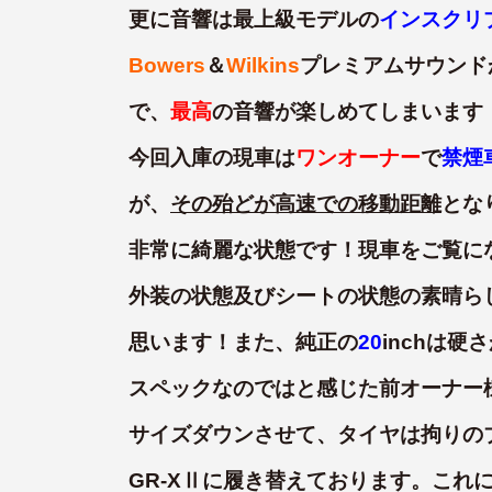
更に音響は最上級モデルの
インスクリ
Bowers
＆
Wilkins
プレミアムサウンド
で、
最高
の音響が楽しめてしまいます
今回入庫の現車は
ワンオーナー
で
禁煙
が、
その殆どが高速での移動距離
とな
非常に綺麗な状態です！現車をご覧に
外装の状態及びシートの状態の素晴ら
思います！また、純正の
20
inchは
スペックなのではと感じた前オーナー様は
サイズダウンさせて、タイヤは拘りの
GR-XⅡに履き替えております。これ