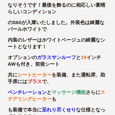
なりそうです！最後を飾るのに相応しい素晴
らしいコンディション
のS60が入庫いたしました。外装色は綺麗な
パールホワイトで
内装のレザーはホワイトベージュの綺麗なシ
ートとなります！
オプションの
ガラスサンルーフ
と
19
インチ
AWも付き、前後シート
共に
シートヒーター
を装備、また運転席、助
手席には
プラス
で、
ベンチレーション
と
マッサージ機能
さらに
ス
テアリングヒーター
も
も装備で本当に
至れり尽くせり
な仕様となっ