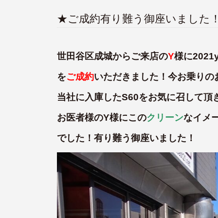
★ご成約有り難う御座いました
世田谷区成城からご来店の
Y
様に2021y
を
ご成約
いただきました！今お乗りの
当社に入庫したS60をお気に召して頂
お医者様のY様にこの
クリーン
なイメ
でした！有り難う御座いました！