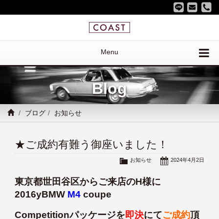
Menu
Blog
ブログ
お知らせ
★ご成約有難う御座いました！
お知らせ
2024年4月2日
東京都世田谷区からご来店のH様に
2016yBMW
M4
coupe
Competitionパッケージを
即決
にて
ご成約
頂