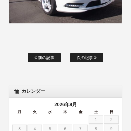
前の記事
次の記事
カレンダー
2026年8月
月
火
水
木
金
土
日
1
2
3
4
5
6
7
8
9