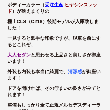
ボディーカラー（
受注生産
ヒヤシンスレッ
ド
）が映えまくりの
極上CLS（C218）後期モデルが入庫致しま
した！
一見すると派手な印象ですが、現車を前にす
るとこれぞ、
大人セダン
と思わせる上品さと美しさが御座
います！
外装も内装も本当に綺麗で、
清潔感
が御座い
ます！
ドアを開ければ、その佇まいの良さがみてと
れます！
整備もしっかり全て正規メルセデスディーラ