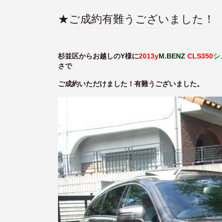
★ご成約有難うございました！
杉並区からお越しのY様に
2013y
M.BENZ
CLS350
シ
さで
ご成約いただけました！有難うございました。