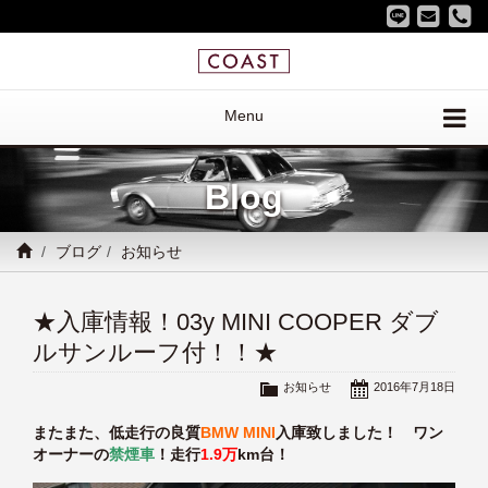
Menu
Blog
ブログ
お知らせ
★入庫情報！03y MINI COOPER ダブ
ルサンルーフ付！！★
お知らせ
2016年7月18日
またまた、低走行の良質
BMW MINI
入庫致しました！ ワン
オーナーの
禁煙車
！走行
1.9万
km台！