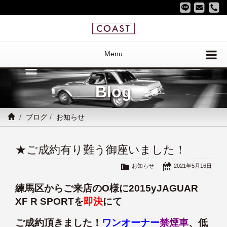
Menu
Blog
ブログ
お知らせ
★ご成約有り難う御座いました！
お知らせ
2021年5月16日
練馬区からご来店のO様に2015yJAGUAR
XF R SPORTを
即決
にて
ご成約頂きました！
ワンオーナー
禁煙
車
、低