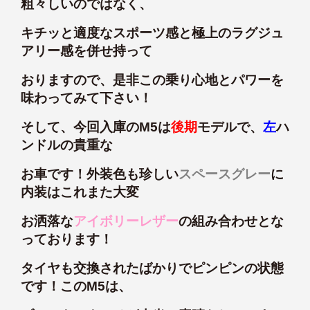
粗々しいのではなく、
キチッと適度なスポーツ感と極上のラグジュ
アリー感を併せ持って
おりますので、是非この乗り心地とパワーを
味わってみて下さい！
そして、今回入庫のM5は
後期
モデルで、
左
ハ
ンドルの貴重な
お車です！外装色も珍しい
スペースグレー
に
内装はこれまた大変
お洒落な
アイボリーレザー
の組み合わせとな
っております！
タイヤも交換されたばかりでピンピンの状態
です！このM5は、