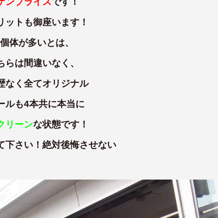
ゲンプライス
です！
リットも御座います！
い個体が多いとは、
ちらは間違いなく、
歴なく全てオリジナル
ールも4本共に本当に
クリーン
な状態です！
て下さい！絶対後悔させない