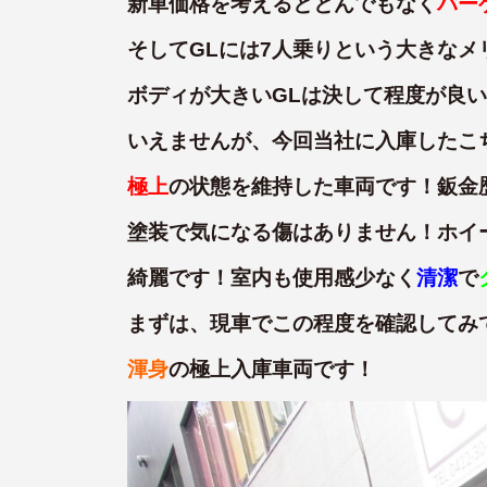
新車価格を考えるととんでもなく
バー
そしてGLには7人乗りという大きなメ
ボディが大きいGLは決して程度が良
いえませんが、今回当社に入庫したこ
極上
の状態を維持した車両です！鈑金
塗装で気になる傷はありません！ホイ
綺麗です！室内も使用感少なく
清潔
で
まずは、現車でこの程度を確認してみ
渾身
の極上入庫車両です！