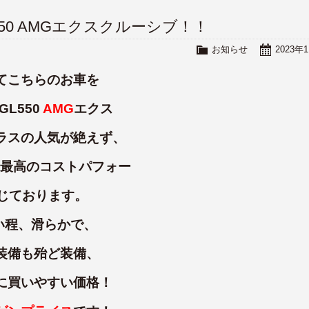
GL550 AMGエクスクルーシブ！！
お知らせ
2023年
てこちらのお車を
GL550
AMG
エクス
ラスの人気が絶えず、
は最高のコストパフォー
じております。
い程、滑らかで、
装備も殆ど装備、
に買いやすい価格！