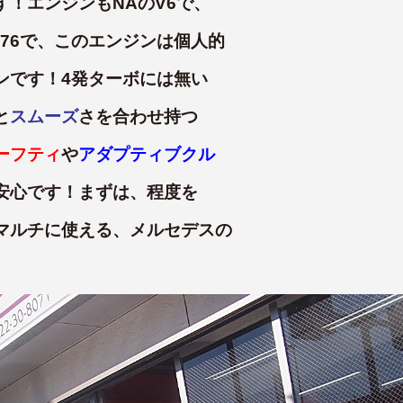
！エンジンもNAのV6で、
276で、このエンジンは個人的
ンです！4発ターボには無い
と
スムーズ
さを合わせ持つ
ーフティ
や
アダプティブクル
安心です！まずは、程度を
マルチに使える、メルセデスの