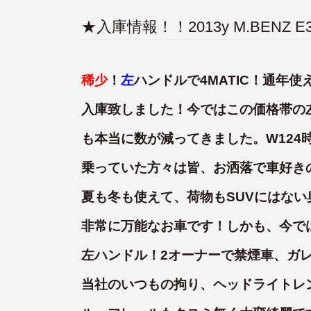
★入庫情報！！2013y M.BENZ 
稀少
！
左
ハンドルで4MATIC！通年使
入庫致しました！今ではこの価格帯の
も本当に数が減ってきました。W124
乗っていた方々は皆、お洒落で車好き
夏も冬も使えて、荷物もSUVにはな
非常に万能なお車です！しかも、今で
左ハンドル！2オーナーで禁煙車、ガ
当社のいつもの拘り、ヘッドライトレ