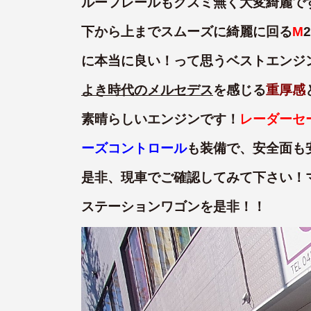
ルーフレールもクスミ無く大変綺麗です
下から上までスムーズに綺麗に回る
M
に本当に良い！って思うベストエンジ
よき時代のメルセデス
を感じる
重厚感
素晴らしいエンジンです！
レーダーセ
ーズコントロール
も装備で、安全面も
是非、現車でご確認してみて下さい！
ステーションワゴンを是非！！