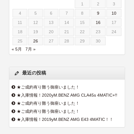
1
2
3
4
5
6
7
8
9
10
11
12
13
14
15
16
17
18
19
20
21
22
23
24
25
26
27
28
29
30
« 5月
7月 »
最近の投稿
★ご成約有り難う御座いました！
★入庫情報！2020yM.BENZ AMG CLA45s 4MATIC+!!
★ご成約有り難う御座いました！
★ご成約有り難う御座いました！
★入庫情報！2019yM.BENZ AMG E43 4MATIC！！