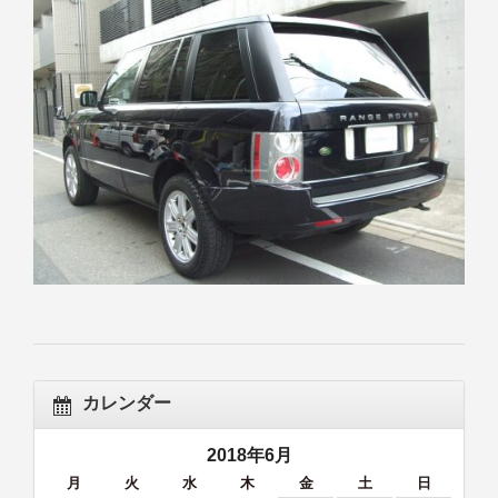
カレンダー
2018年6月
月
火
水
木
金
土
日