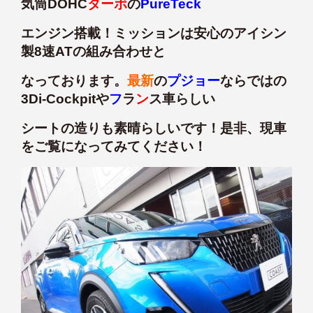
気筒DOHC
ターボ
の
PureTeck
エンジン搭載！ミッションは安心のアイシン
製8速ATの組み合わせと
なっております。
最新
の
プジョー
ならではの
3Di-Cockpitや
フ
ラ
ン
ス車らしい
シートの造りも素晴らしいです！是非、現車
をご覧になってみてください！