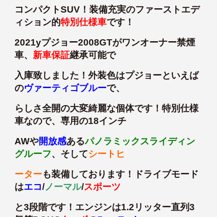
コンパクトSUV！装備充実のファーストエデ
ィション的
特別仕様車
です！
2021yプジョー2008GTがワンオーナー禁煙
車、
新車保証
継承可能で
入庫致しました！外装色はプジョーといえば
の
ヴァーティゴブルー
で、
らしさ全開の大変綺麗な個体です！特別仕様
車なので、専用の18インチ
AWや
開放感
ある
パノラミックスライディン
グルーフ
、そして
シートヒ
ーター
も装備しております！ドライブモード
は
エコ
/
ノーマル
/
スポーツ
と3段階です！エンジンは1.2リッター直列3