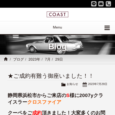
Menu
Blog
ブログ
2023年
7月
29日
★ご成約有難う御座いました！！
お知らせ
2023年7月29日
静岡県浜松市からご来店の
S
様に2007yクラ
イスラー
クロスファイア
クーペをご
成約
頂きました！大変多くのお問