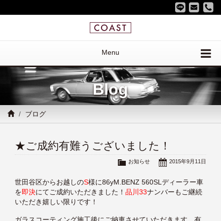
Menu
Blog
ブログ
★ご成約有難うございました！
お知らせ
2015年9月11日
世田谷区からお越しの
S
様に86yM.BENZ 560SLディーラー車
を
即決
にてご成約いただきました！
品川33
ナンバーもご継続
いただき嬉しい限りです！
ガラスコーティング施工後にご納車させていただきます。有