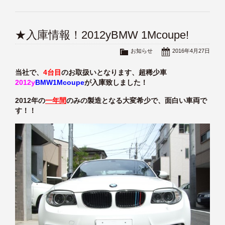
★入庫情報！2012yBMW 1Mcoupe!
お知らせ
2016年4月27日
当社で、
4台目
のお取扱いとなります、超稀少車
2012y
BMW1Mcoupe
が入庫致しました！
2012年の
一年間
のみの製造となる大変希少で、面白い車両で
す！！