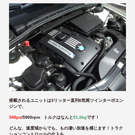
搭載されるユニットは3リッター直列6気筒ツインターボエン
ジンで、
340ps
/5900rpm トルクはなんと
51.0kg
です！
どんな、速度域からでも、もの凄い加速を感じます！トラク
ションコントロールの介入を