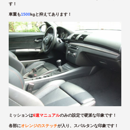
す！
車重も
1500
kgと抑えてあります！
ミッションは
6速マニュアル
のみの設定で硬派な印象です！
各部に
オレンジのステッチ
が入り、スパルタンな印象です！