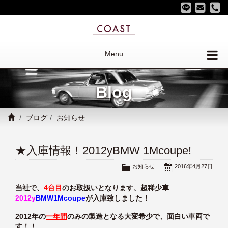
Menu
Blog
ブログ
お知らせ
★入庫情報！2012yBMW 1Mcoupe!
お知らせ
2016年4月27日
当社で、
4台目
のお取扱いとなります、超稀少車
2012y
BMW1Mcoupe
が入庫致しました！
2012年の
一年間
のみの製造となる大変希少で、面白い車両で
す！！