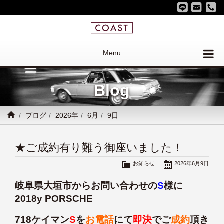
Menu
Blog
ブログ
2026年
6月
9日
★ご成約有り難う御座いました！
お知らせ
2026年6月9日
岐阜県大垣市からお問い合わせの
S
様に
2018y PORSCHE
718ケイマン
S
を
お電話
にて
即決
でご
成約
頂き