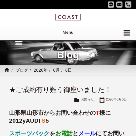
Menu
Blog
ブログ
2026年
6月
6日
★ご成約有り難う御座いました！
お知らせ
2026年6月6日
山形県山形市からお問い合わせの
T
様に
2012yAUDI
S
5
スポーツバック
を
お電話
と
メール
にてお問い