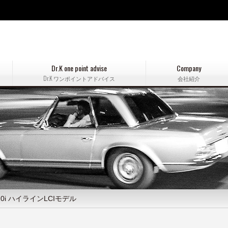
Dr.K one point advise
Company
Dr.K ワンポイントアドバイス
会社紹介
20i ハイラインLCIモデル