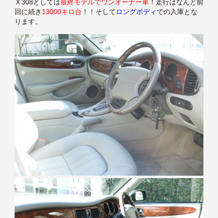
Ｘ308としては
最終モデルでワンオーナー車
！走行はなんと前
回に続き
13000キロ台
！！そして
ロングボディ
での入庫とな
ります。