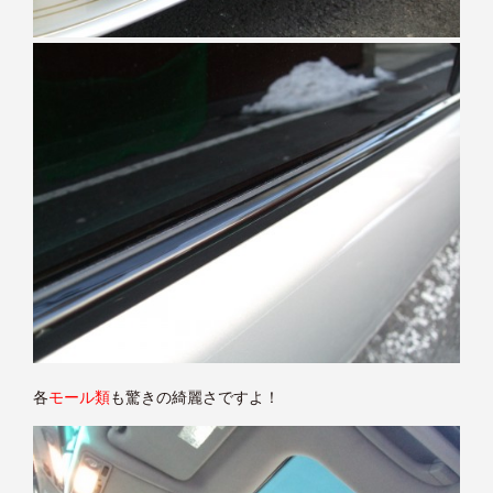
各
モール類
も驚きの綺麗さですよ！