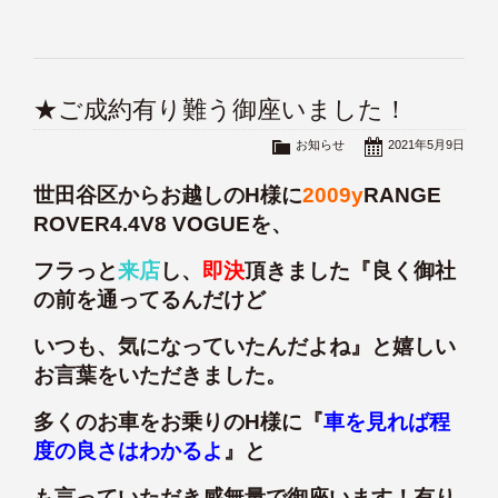
★ご成約有り難う御座いました！
お知らせ
2021年5月9日
世田谷区からお越しのH様に
2009y
RANGE
ROVER4.4V8 VOGUEを、
フラっと
来店
し、
即決
頂きました『良く御社
の前を通ってるんだけど
いつも、気になっていたんだよね』と嬉しい
お言葉をいただきました。
多くのお車をお乗りのH様に『
車を見れば程
度の良さはわかるよ
』と
も言っていただき感無量で御座います！有り