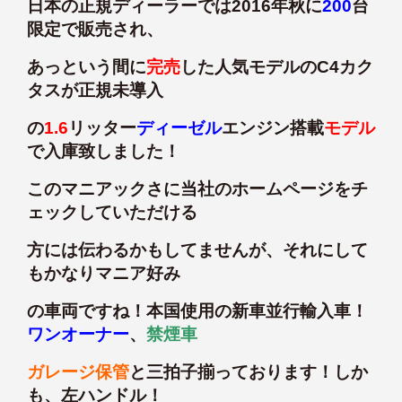
日本の正規ディーラーでは2016年秋に
200
台
限定で販売され、
あっという間に
完売
した人気モデルのC4カク
タスが正規未導入
の
1.6
リッター
ディーゼル
エンジン搭載
モデル
で入庫致しました！
このマニアックさに当社のホームページをチ
ェックしていただける
方には伝わるかもしてませんが、それにして
もかなりマニア好み
の車両ですね！本国使用の新車並行輸入車！
ワンオーナー
、
禁煙車
ガレージ保管
と三拍子揃っております！しか
も、左ハンドル！