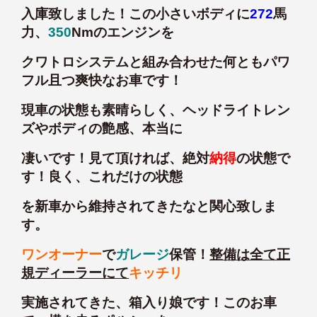
入庫致しました！この小さいボディに
272
馬
力、
350
Nmのエンジンを
クワトロシステムと組み合わせた何ともパワ
フル且つ爽快なお車です！
現車の状態も素晴らしく、ヘッドライトレン
ズやボディの艶感、本当に
凄いです！見て頂ければ、絶対
納得
の状態で
す！良く、これだけの状態
を新車から維持されてきたなと関心致しま
す。
ワンオーナー
で
ガレージ
保管！
整備は全て正
規ディーラーにて
キッチリ
実施されてきた、箱入り娘です！このお車