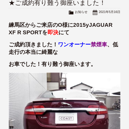
★ご成約有り難う御座いました！
お知らせ
2021年5月16日
練馬区からご来店のO様に2015yJAGUAR
XF R SPORTを
即決
にて
ご成約頂きました！
ワンオーナー
禁煙
車
、低
走行の本当に綺麗な
お車でした！有り難う御座います。