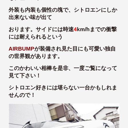
外装も内装も個性の塊で、シトロエンにしか
出来ない味が出て
おります。サイドには時速
4
km/hまでの衝撃
には耐えられるという
AIRBUMP
が装備され見た目にも可愛い独自
の世界観があります。
このかわいい相棒を是非、一度ご覧になって
見て下さい！
シトロエン好きには堪らない一台かもしれま
せんので！