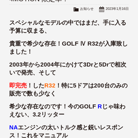
お知らせ
2023年1月16日
スペシャルなモデルの中ではまだ、手に入る
予算に収まる、
貴重で希少な存在！GOLF Ⅳ R32が入庫致し
ました！
2003年から2004年にかけて3Drと5Drで相次
いで発売、そして
即完売
！した
R32
！特に5ドアは200台のみの
販売で数も少なく
希少な存在なのです！今のGOLF
R
じゃ味わ
えない、3.2リッター
NA
エンジンの太いトルク感と鋭いレスポン
ス！これをマニュアル