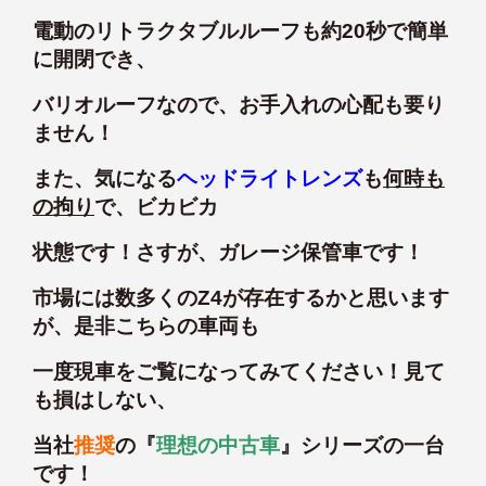
電動のリトラクタブルルーフも約20秒で簡単
に開閉でき、
バリオルーフなので、お手入れの心配も要り
ません！
また、気になる
ヘッドライトレンズ
も
何時も
の拘り
で、ビカビカ
状態です！さすが、ガレージ保管車です！
市場には数多くのZ4が存在するかと思います
が、是非こちらの車両も
一度現車をご覧になってみてください！見て
も損はしない、
当社
推奨
の『
理想の中古車
』シリーズの一台
です！