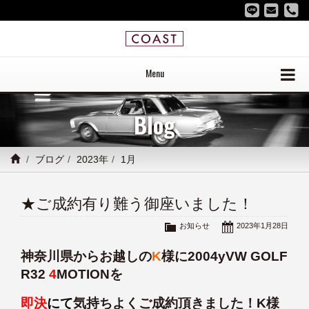
Menu
Blog
ブログ
2023年
1月
★ご成約有り難う御座いました！
お知らせ
2023年1月28日
神奈川県からお越しの
K
様に2004yVW GOLF
R32
4
MOTIONを
即決
にて
気持ちよくご成約頂きました！K様