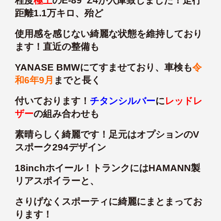
程度
極上
のE-89 Z4が入庫致しました！走行
距離1.1万キロ、殆ど
使用感を感じない綺麗な状態を維持しており
ます！直近の整備も
YANASE BMWにてすませており、車検も
令
和6年9月
までと長く
付いております！
チタンシルバー
に
レッドレ
ザー
の組み合わせも
素晴らしく綺麗です！足元はオプションのV
スポーク294デザイン
18inchホイール！トランクにはHAMANN製
リアスポイラーと、
さりげなくスポーティに綺麗にまとまってお
ります！