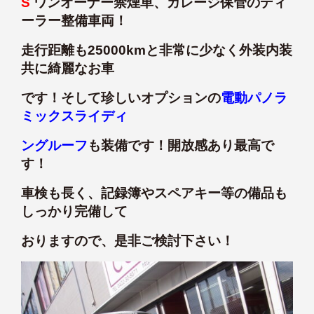
S
ワンオーナー禁煙車、ガレージ保管のディ
ーラー整備車両！
走行距離も25000kmと非常に少なく外装内装
共に綺麗なお車
です！そして珍しいオプションの
電動パノラ
ミックスライディ
ングルーフ
も装備です！開放感あり最高で
す！
車検も長く、記録簿やスペアキー等の備品も
しっかり完備して
おりますので、是非ご検討下さい！