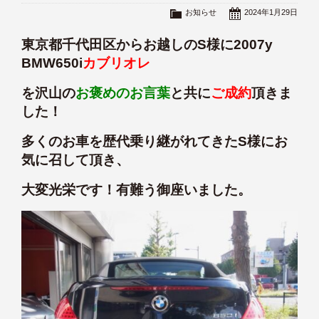
お知らせ
2024年1月29日
東京都千代田区からお越しのS様に2007y
BMW650i
カブリオレ
を沢山の
お褒めのお言葉
と共に
ご成約
頂きま
した！
多くのお車を歴代乗り継がれてきたS様にお
気に召して頂き、
大変光栄です！有難う御座いました。