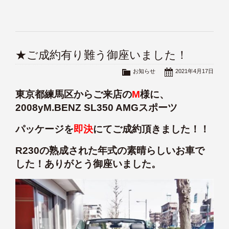
★ご成約有り難う御座いました！
お知らせ
2021年4月17日
東京都練馬区からご来店の
M
様に、
2008yM.BENZ SL350 AMGスポーツ
パッケージを
即決
にてご成約頂きました！！
R230の熟成された年式の素晴らしいお車で
した！ありがとう御座いました。