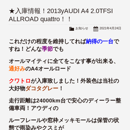
★入庫情報！2013yAUDI A4 2.0TFSI
ALLROAD quattro！！
お知らせ
2021年4月24日
これだけの程度を維持してれば
納得の一台
で
すね！どんな
季節
でも
オールマイティに全てをこなす事が出来る、
通好み
のA4オールロード
クワトロ
が入庫致しました！外装色は当社の
大好物
ダコタグレー
！
走行距離は24000km台で安心のディーラー整
備車両！アウディの
ルーフレールや窓枠メッキモールは保管の状
態で雨染みやクスミが