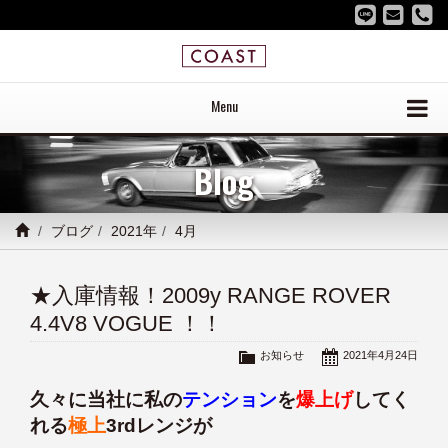
Menu
Blog
ブログ
2021年
4月
★入庫情報！2009y RANGE ROVER
4.4V8 VOGUE ！！
お知らせ
2021年4月24日
久々に当社に私の
テンション
を
爆上げ
してく
れる
極上
3rdレンジが