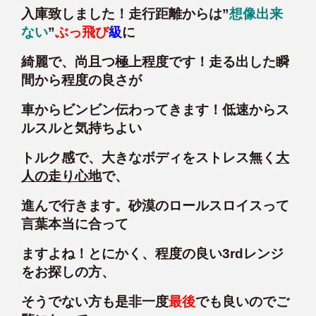
入庫致しました！走行距離からは”
想像出来
ない
”
ぶっ飛び
級
に
綺麗で、尚且つ極上程度です！走る出した瞬
間から程度の良さが
車からビンビン伝わってきます！低速からス
ルスルと気持ちよい
トルク感で、大きなボディをストレス無く
大
人の走り心地
で、
進んで行きます。砂漠のロールスロイスって
言葉本当に合って
ますよね！とにかく、程度の良い3rdレンジ
をお探しの方、
そうでない方も是非一度
最後
でも良いのでご