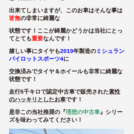
出来てしまいますが、このお車はそんな事は
皆無
の非常に綺麗な
状態です！ここが綺麗かどうかは当社にとっ
てとても
重要
なんです！
嬉しい事にタイヤも
2019
年製造の
ミシュラン
パイロットスポーツ4
に
交換済みでタイヤ＆ホイールも非常に綺麗な
状態です！
走行5千キロで認定中古車で販売された
素性
のハッキリとしたお車
です！
是非この当社推奨の『
理想の中古車
』シリー
ズを味わってみてください！