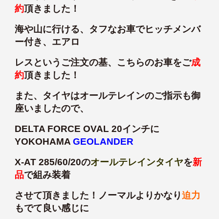
約
頂きました！
海や山に行ける、タフなお車でヒッチメンバ
ー付き、エアロ
レスというご注文の基、こちらのお車をご
成
約
頂きました！
また、タイヤはオールテレインのご指示も御
座いましたので、
DELTA FORCE OVAL 20インチに
YOKOHAMA
GEOLANDER
X-AT 285/60/20の
オールテレインタイヤ
を
新
品
で組み装着
させて頂きました！ノーマルよりかなり
迫力
もでて良い感じに