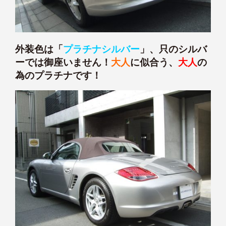
外装色は「
プラチナシルバー
」、只のシルバ
ーでは御座いません！
大人
に似合う、
大人
の
為のプラチナです！