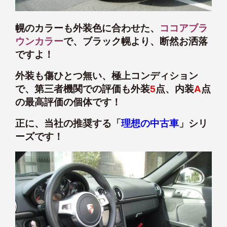
幌のカラーも外装色に合わせた、
ココアブラ
ウンカラー
で、ブラック幌より、断然お洒落
ですよ！
外装も傷ひとつ無い、極上コンディション
で、第三者機関での評価も外装
5
点、内装
A
点
の最高評価の個体です！
正に、当社の推奨する「
理想の中古車
」シリ
ーズです！