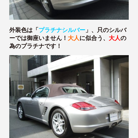
外装色は「
プラチナシルバー
」、只のシルバ
ーでは御座いません！
大人
に似合う、
大人
の
為のプラチナです！