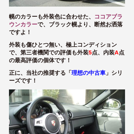
幌のカラーも外装色に合わせた、
ココアブラ
ウンカラー
で、ブラック幌より、断然お洒落
ですよ！
外装も傷ひとつ無い、極上コンディション
で、第三者機関での評価も外装
5
点、内装
A
点
の最高評価の個体です！
正に、当社の推奨する「
理想の中古車
」シリ
ーズです！